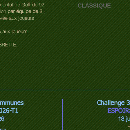
mental de Golf du 92
CLASSIQUE
tion
par équipe de 2
:
vée aux joueurs
 aux joueurs
 BRETTE.
Communes
Challenge
026-T1
ESPOIR
26
13 ju
-