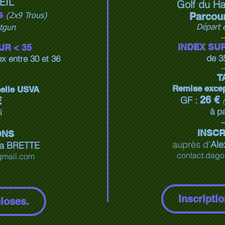
EIL
Golf du Ha
s
Parcou
(2x9 Trous)
Départ 
tgun
-
INDEX SUP
UR < 35
de 3
x entre 30 et 36
-
T
Remise exce
elle USVA
26 €
GF :
€
à pa
i
-
INSCR
ONS
auprès
d'
Ale
ra BRETTE
contact.dag
gmail.com
Inscripti
closes.