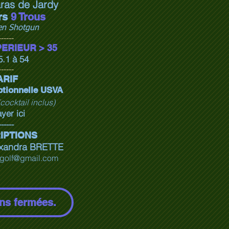
ras de Jardy
rs
9 Trous
en Shotgun
------
ERIEUR > 35
5.1 à 54
------
ARIF
ptionnelle USVA
(cocktail inclus)
yer ici
------
IPTIONS
xandra BRETTE
ogolf@gmail.com
ons fermées.