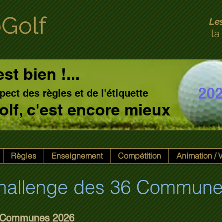
Golf
Le
la
est bien !...
20
pect des règles et de l'étiquette
 golf, c'est encore mieux
Règles
Enseignement
Compétition
Animation /
Challenge des 36 Commun
6 Communes 2026