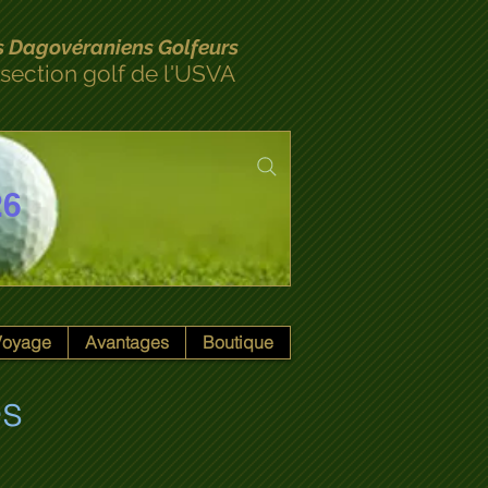
s Dagovéraniens Golfeurs
 section golf de l'USVA
26
 Voyage
Avantages
Boutique
es