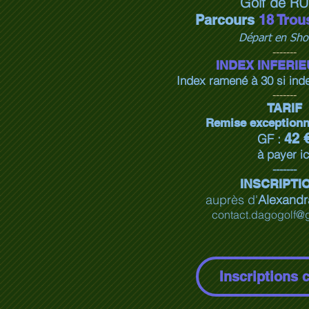
Golf de RU
Parcours
18 Trou
Départ en Sho
-------
INDEX INFERIE
Index ramené à 30 si inde
-------
TARIF
Remise exceptionn
42 
GF :
à payer ic
-------
INSCRIPTI
auprès
d'
Alexand
contact.dagogolf@
Inscriptions 