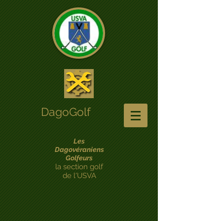
DagoGolf
Les
Dagovéraniens
Golfeurs
la section golf
de l'USVA