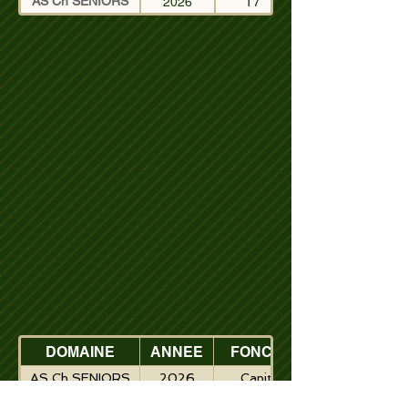
AS Ch SENIORS
2026
T7
DOMAINE
ANNEE
FONCTION
AS Ch SENIORS
2026
Capitaine
AS Ch SENIORS
2026
Cocapitaine