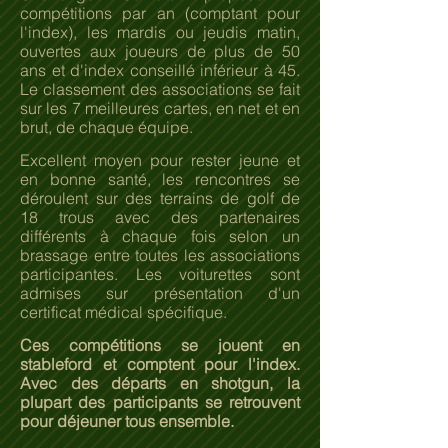
compétitions par an (comptant pour
l'index), les mardis ou jeudis matin,
ouvertes aux joueurs de plus de 50
ans et d'index conseillé inférieur à 45.
Le classement des associations se fait
sur les 7 meilleures cartes, en net et en
brut, de chaque équipe.
Excellent moyen pour rester jeune et
en bonne santé, les rencontres se
déroulent sur des terrains de golf de
18 trous avec des partenaires
différents à chaque fois selon un
brassage entre toutes les associations
participantes. Les voiturettes sont
admises sur présentation d'un
certificat médical spécifique.
Ces compétitions se jouent en
stableford et comptent pour l'index.
Avec des départs en shotgun, la
plupart des participants se retrouvent
pour déjeuner tous ensemble.