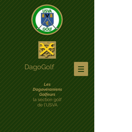
DagoGolf
Les
Dagovéraniens
Golfeurs
la section golf
de l'USVA