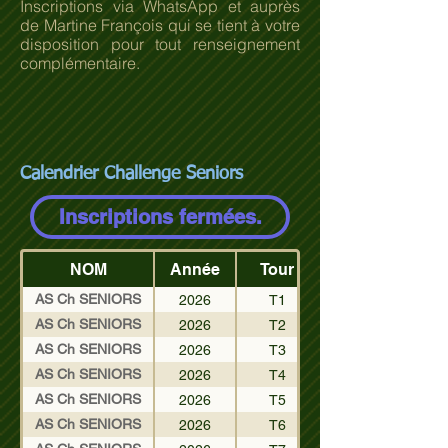
Inscriptions via WhatsApp et auprès
de Martine François qui se tient à votre
disposition pour tout renseignement
complémentaire.
Calendrier Challenge Seniors
Inscriptions fermées.
NOM
Année
Tour
AS Ch SENIORS
2026
T1
AS Ch SENIORS
2026
T2
AS Ch SENIORS
2026
T3
AS Ch SENIORS
2026
T4
AS Ch SENIORS
2026
T5
AS Ch SENIORS
2026
T6