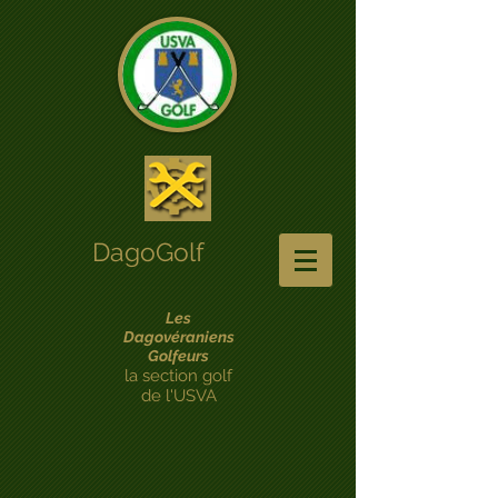
DagoGolf
Les
Dagovéraniens
Golfeurs
la section golf
de l'USVA