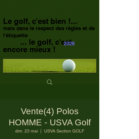
Le golf, c'est bien !...
mais dans le respect des règles et de
l'étiquette
... le golf, c'est
2026
encore mieux !
Vente(4) Polos
HOMME - USVA Golf
dim. 23 mai
  |  
USVA Section GOLF