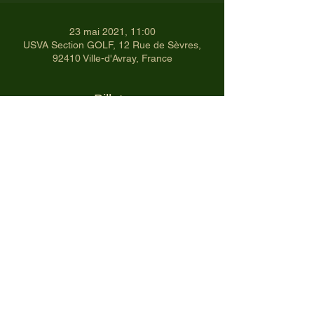
23 mai 2021, 11:00
USVA Section GOLF, 12 Rue de Sèvres,
92410 Ville-d'Avray, France
Billets
Vente expirée
Type de billet
Polo Homme
Prix
28,60 €
2017 - DagoGolf - USVA - créé avec
©