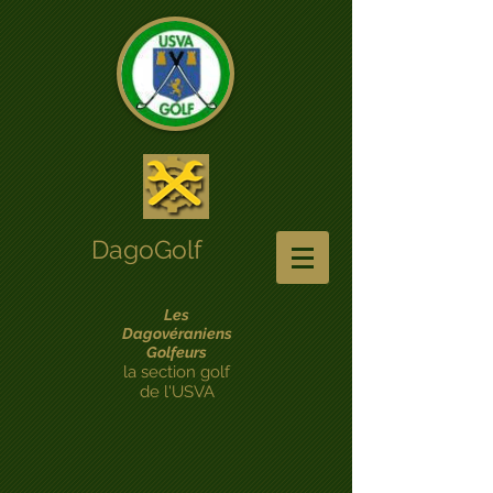
DagoGolf
Les
Dagovéraniens
Golfeurs
la section golf
de l'USVA