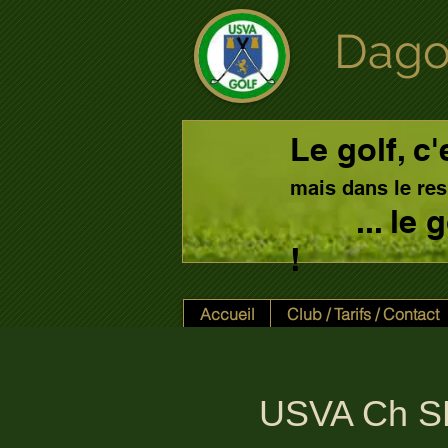
Dago
Le golf, c'
mais dans le res
... le
!
Accueil
Club / Tarifs / Contact
USVA Ch SE