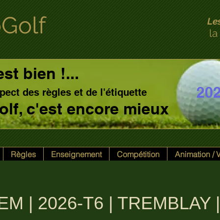
Golf
Le
la
est bien !...
20
pect des règles et de l'étiquette
 golf, c'est encore mieux
Règles
Enseignement
Compétition
Animation /
M | 2026-T6 | TREMBLAY |