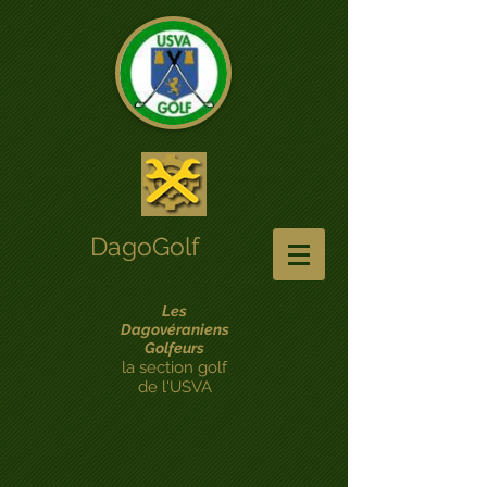
DagoGolf
Les
Dagovéraniens
Golfeurs
la section golf
de l'USVA