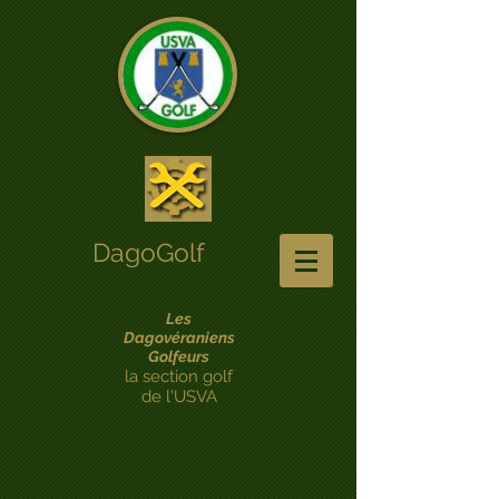
DagoGolf
Les
Dagovéraniens
Golfeurs
la section golf
de l'USVA