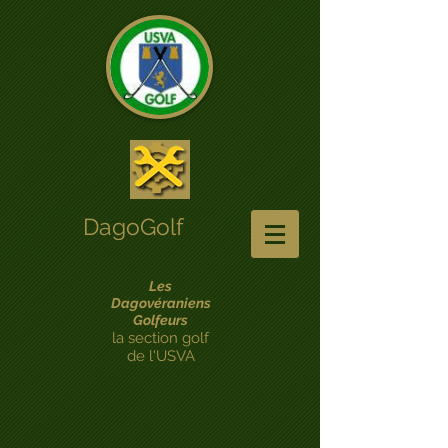
DagoGolf
Les
Dagovéraniens
Golfeurs
la section golf
de l'USVA