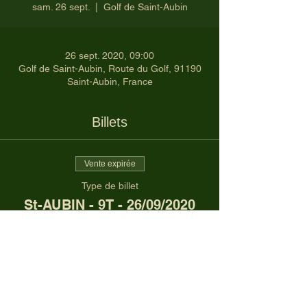
sam. 26 sept.
  |  
Golf de Saint-Aubin
26 sept. 2020, 09:00
Golf de Saint-Aubin, Route du Golf, 91190
Saint-Aubin, France
Billets
Vente expirée
Type de billet
St-AUBIN - 9T - 26/09/2020
Prix
22,00 €
Vente expirée