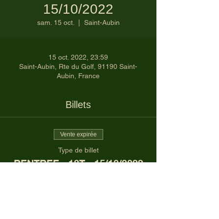
15/10/2022
sam. 15 oct.
  |  
Saint-Aubin
15 oct. 2022, 23:59
Saint-Aubin, Rte du Golf, 91190 Saint-
Aubin, France
Billets
Vente expirée
Type de billet
RENTREE - 18T - 15/10/2022
Prix
56,60 €