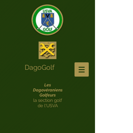
DagoGolf
Les
Dagovéraniens
Golfeurs
la section golf
de l'USVA