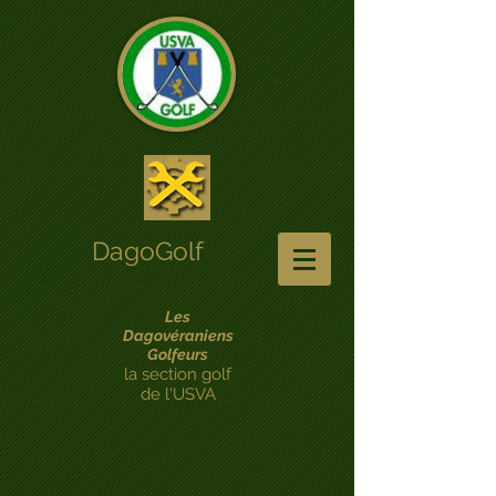
DagoGolf
Les
Dagovéraniens
Golfeurs
la section golf
de l'USVA