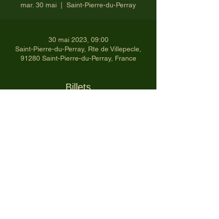
mar. 30 mai
  |  
Saint-Pierre-du-Perray
30 mai 2023, 09:00
Saint-Pierre-du-Perray, Rte de Villepecle,
91280 Saint-Pierre-du-Perray, France
Billets
Vente expirée
Type de billet
Ch SENIOR- 2023-T4
-30/05/2023
Prix
33,00 €