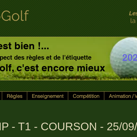
Golf
Le
la
est bien !...
20
pect des règles et de l'étiquette
 golf, c'est encore mieux
Règles
Enseignement
Compétition
Animation /
P - T1 - COURSON - 25/09