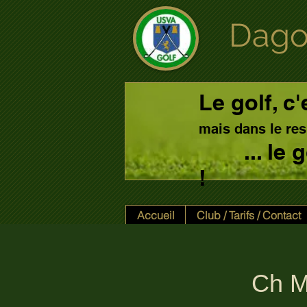
Dago
Le golf, c'
mais dans le res
... le
!
Accueil
Club / Tarifs / Contact
Ch M