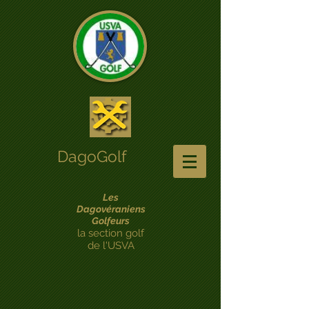
DagoGolf
Les
Dagovéraniens
Golfeurs
la section golf
de l'USVA