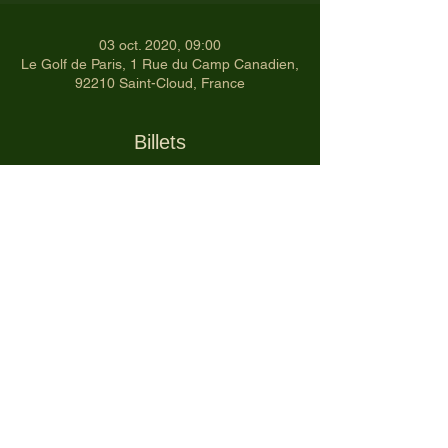
03 oct. 2020, 09:00
Le Golf de Paris, 1 Rue du Camp Canadien,
92210 Saint-Cloud, France
Billets
Complet
Type de billet
FER9 T2 - PCC -03/10/2020
Prix
30,70 €
Cet événement est complet