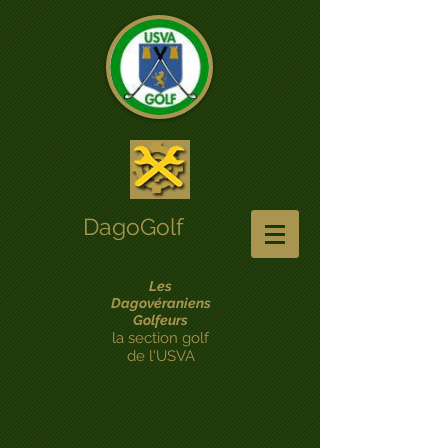
DagoGolf
Les
Dagovéraniens
Golfeurs
la section golf
de l'USVA