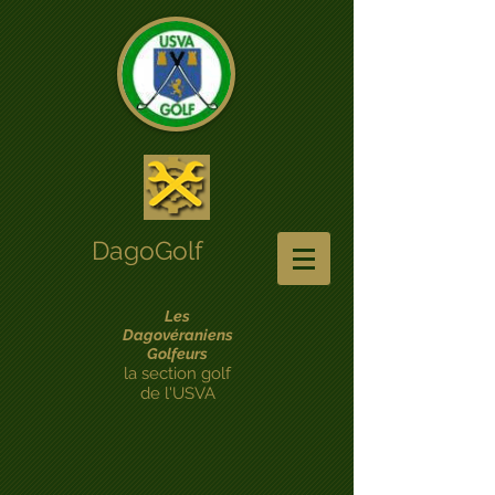
DagoGolf
Les
Dagovéraniens
Golfeurs
la section golf
de l'USVA