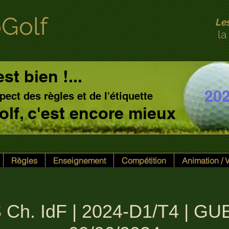
Golf
Le
la
est bien !...
20
pect des règles et de l'étiquette
 golf, c'est encore mieux
Règles
Enseignement
Compétition
Animation /
Ch. IdF | 2024-D1/T4 | GU