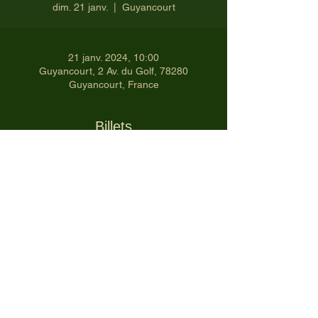
dim. 21 janv.
  |  
Guyancourt
21 janv. 2024, 10:00
Guyancourt, 2 Av. du Golf, 78280
Guyancourt, France
Billets
Vente expirée
Type de billet
Ch HIVER DOUBLE-T3
-21/01/2024
Prix
42,00 €