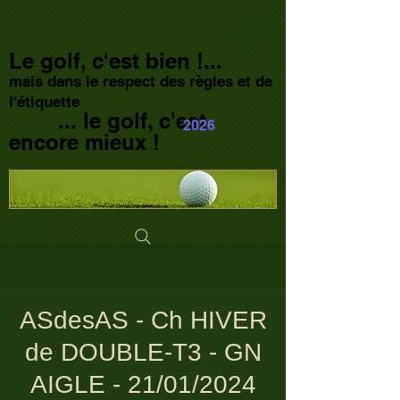
Le golf, c'est bien !...
mais dans le respect des règles et de
l'étiquette
... le golf, c'est
2026
encore mieux !
ASdesAS - Ch HIVER
de DOUBLE-T3 - GN
AIGLE - 21/01/2024