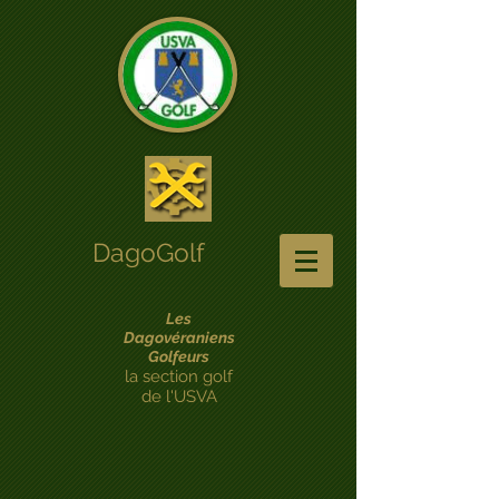
DagoGolf
Les
Dagovéraniens
Golfeurs
la section golf
de l'USVA