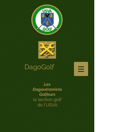
DagoGolf
Les
Dagovéraniens
Golfeurs
la section golf
de l'USVA