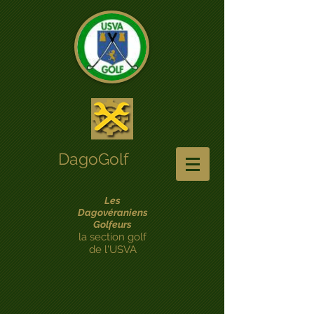
DagoGolf
Les
Dagovéraniens
Golfeurs
la section golf
de l'USVA