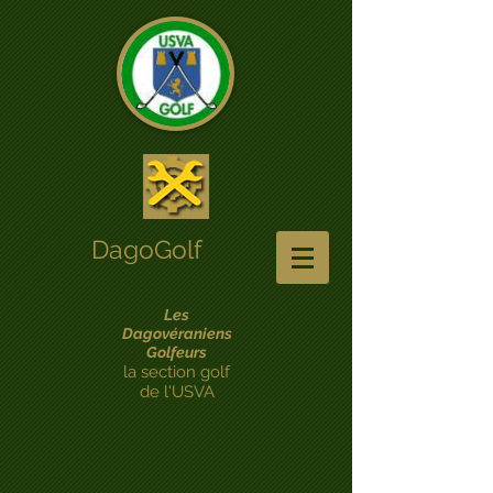
DagoGolf
Les
Dagovéraniens
Golfeurs
la section golf
de l'USVA