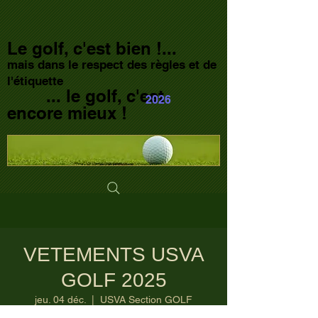
Le golf, c'est bien !...
mais dans le respect des règles et de
l'étiquette
... le golf, c'est
2026
encore mieux !
VETEMENTS USVA
GOLF 2025
jeu. 04 déc.
  |  
USVA Section GOLF