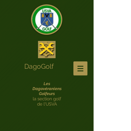
DagoGolf
Les
Dagovéraniens
Golfeurs
la section golf
de l'USVA