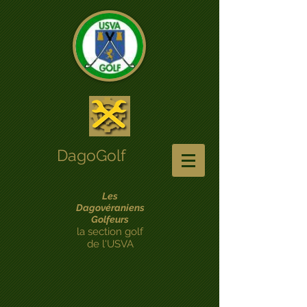
DagoGolf
Les
Dagovéraniens
Golfeurs
la section golf
de l'USVA